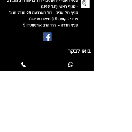
סניף ראשי - ירושלים - רח' בן יהודה 2 קומה 2
- סניף ראשי (ת.ד 1199)
סניף תל-אביב - רח' הארבעה 28 מגדל חג'ג'
צפוני - קומה 5 (בתיאום מראש)
סניף חדרה - רח' הרב אורנשטיין 5
בואו לבקר
© 2022 כל הזכויות שמורות לירון חליוה עו"ד
בניית אתרים
הצהרת נגישות